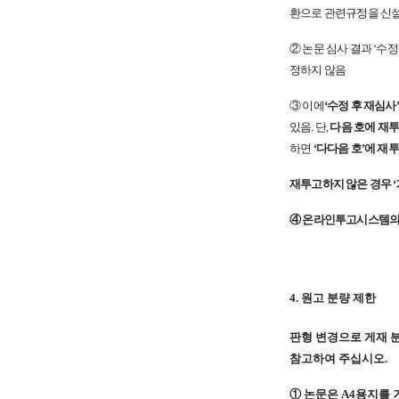
환으로 관련규정을 신
②
논문 심사 결과
‘
수정
정하지 않음
③
이에
‘
수정 후 재심사
’
있음
.
단
,
다음 호에 재
하면
‘
다다음 호
’
에 재투
재투고하지 않은 경우
‘
④
온라인투고시스템
4.
원고 분량 제한
판형 변경으로 게재 
참고하여 주십시오
.
①
논문은
A4
용지를 