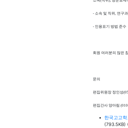
소속
(
직위
),
영문표제
-
소속 및 직위
,
연구과
-
인용표기 방법 준수
회원 여러분의 많은 
문의
편집위원장 정인성
(0
편집간사 양아림
(010
한국고고학보 
(793.5KB)