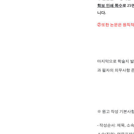
학보 인쇄 쪽수
로
25
니다
.
②
또한 논문은 원칙
마지막으로 학술지 발
과 필자의 의무사항 
※
원고 작성 기본사
-
작성순서
:
제목
,
소