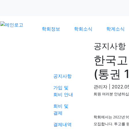
학회정보
학회소식
학계소식
공지사항
한국고
학회소식
(통권 
공지사항
관리자
|
2022.05
가입 및
회비 안내
회원 여러분 안녕하
회비 및
결제
학회에서는
2022
년
9
결제내역
모집합니다
.
투고를 