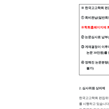
※
한국고고학회 편
①
회비완납
(
일반회
※
학회홉페이지에 
②
논문심사료 납부
(
③
게재결정이 이루
논문
30
만원
)
를
④
정해진 논문분량
(
불가
)
2.
심사위원 상피제
한국고고학회 편집위
를 시행하고 있습니다