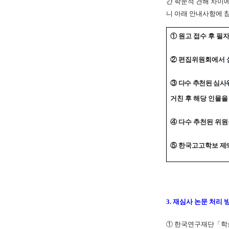
간 학문적 견해 차이
니 아래 안내사항에
①
원고 접수 후 필
②
편집위원회에서 
③
다수 추천된 심사
거친 후 해당 인물
④
다수 추천된 위원
⑤
한국고고학보 제
3.
재심사 논문 처리 
①
한국연구재단
「
학