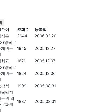
글쓴이
조회수
등록일
양시은
2644
2006.03.20
(재)영남문
화재연구
1945
2005.12.27
원
최형균
1671
2005.12.07
(재)영남문
화재연구
1824
2005.12.06
원
오강석
1999
2005.08.31
경남발전
연구원 역
1887
2005.08.31
사문화센
터