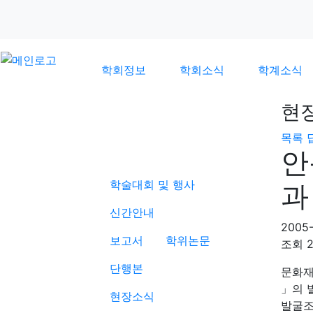
학회정보
학회소식
학계소식
현
목록
학계소식
안
학술대회 및 행사
과
신간안내
2005-
보고서
학위논문
조회
단행본
문화재
」의 발
현장소식
발굴조