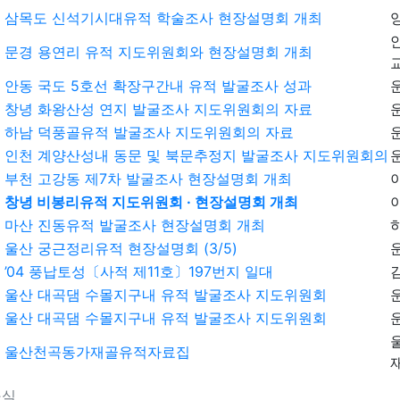
삼목도 신석기시대유적 학술조사 현장설명회 개최
문경 용연리 유적 지도위원회와 현장설명회 개최
안동 국도 5호선 확장구간내 유적 발굴조사 성과
창녕 화왕산성 연지 발굴조사 지도위원회의 자료
하남 덕풍골유적 발굴조사 지도위원회의 자료
인천 계양산성내 동문 및 북문추정지 발굴조사 지도위원회의
부천 고강동 제7차 발굴조사 현장설명회 개최
창녕 비봉리유적 지도위원회 · 현장설명회 개최
마산 진동유적 발굴조사 현장설명회 개최
울산 궁근정리유적 현장설명회 (3/5)
’04 풍납토성〔사적 제11호〕197번지 일대
울산 대곡댐 수몰지구내 유적 발굴조사 지도위원회
울산 대곡댐 수몰지구내 유적 발굴조사 지도위원회
울산천곡동가재골유적자료집
소식