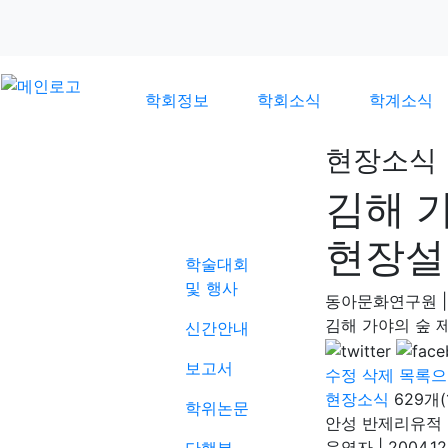
학회정보
학회소식
학계소식
현장소식
김해 
학계소식
현장설
학술대회
및 행사
동아문화연구원
|
김해 가야의 숲 
신간안내
보고서
수정
삭제
목록으
현장소식
629개(
학위논문
안성 반제리유적
운영자
|
2004.12