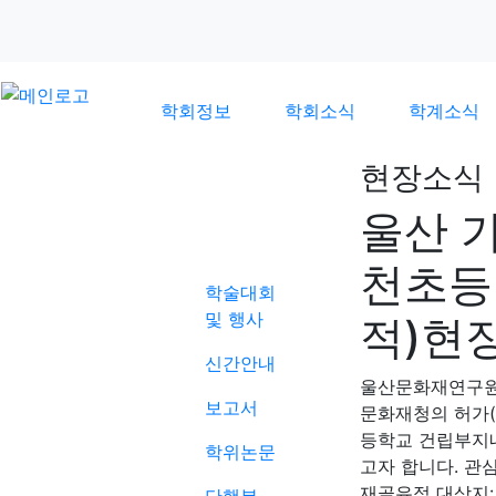
학회정보
학회소식
학계소식
현장소식
울산 
학계소식
천초등
학술대회
및 행사
적)현
신간안내
울산문화재연구
보고서
문화재청의 허가(
등학교 건립부지
학위논문
고자 합니다. 관
재골유적 대상지: