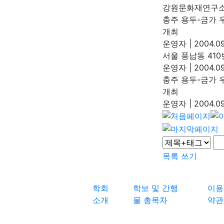
강원문화재연구
충주 용두-금가 
개최
운영자
|
2004.09
서울 풍납동 41
운영자
|
2004.09
충주 용두-금가 
개최
운영자
|
2004.09
목록
쓰기
학회
학보 및 간행
이용
소개
물 총목차
약관