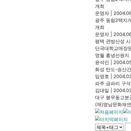
개최
운영자
|
2004.06
광주 동림2택지
개최
운영자
|
2004.06
평택 관방산성 시
단국대학교매장
영월 흥녕선원지
윤석인
|
2004.05
화성 탄도-송산간
임영호
|
2004.03
파주 금파리 구석
김대일
|
2004.03
대구 봉무동고분
(재)영남문화재