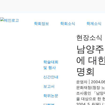
학회정보
학회소식
학계소식
현장소식
남양주
학계소식
에 대
학술대회
및 행사
명회
신간안내
운영자
|
2004.06
보고서
문화재청(청장 
조사중인 「남양주
학위논문
을 대상으로 한 
2004. 5. 6(목