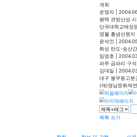
개최
운영자
|
2004.06
평택 관방산성 시
단국대학교매장
영월 흥녕선원지
윤석인
|
2004.05
화성 탄도-송산간
임영호
|
2004.03
파주 금파리 구석
김대일
|
2004.03
대구 봉무동고분
(재)영남문화재
목록
쓰기
학회
학보 및 간행
이용