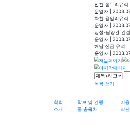
진천 송두리유적
운영자
|
2003.07
화천 용암리유적
운영자
|
2003.07
장성-담양간 건
운영자
|
2003.07
해남 신금 유적
운영자
|
2003.07
목록
쓰기
학회
학보 및 간행
이용
소개
물 총목차
약관