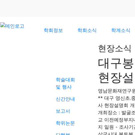
학회정보
학회소식
학계소식
현장소식
대구봉
학계소식
현장설명
학술대회
및 행사
영남문화재연구
** 대구 영신초
신간안내
사 현장설명회 개최 
보고서
개최장소 : 발굴조
교 이전예정부지내 
학위논문
지 일원 - 조사기간
삼국시대 봉토분,