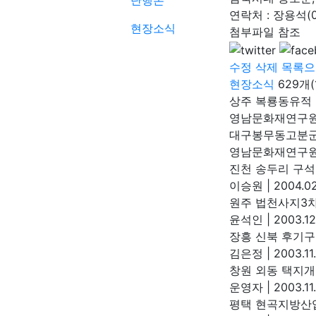
단행본
연락처 : 장용석(01
현장소식
첨부파일 참조
수정
삭제
목록으
현장소식
629개(
상주 복룡동유적
영남문화재연구
대구봉무동고분군 
영남문화재연구
진천 송두리 구석기
이승원
|
2004.02
원주 법천사지3
윤석인
|
2003.12
장흥 신북 후기
김은정
|
2003.11
창원 외동 택지
운영자
|
2003.11
평택 현곡지방산