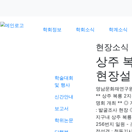
학회정보
학회소식
학계소식
현장소식
상주 
학계소식
현장설
학술대회
및 행사
영남문화재연구
** 상주 복룡 
신간안내
명회 개최 ** ◎ 
보고서
: 발굴조사 현장 
지구내 상주 복룡
학위논문
256번지 일원 - 
적성격 : 청동기