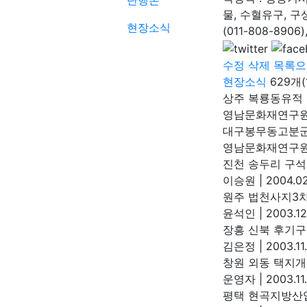
단행본
물, 수혈유구, 구상
현장소식
(011-808-890
수정
삭제
목록으
현장소식
629개(
상주 복룡동유적
영남문화재연구
대구봉무동고분군 
영남문화재연구
진천 송두리 구석기
이승원
|
2004.02
원주 법천사지3
윤석인
|
2003.12
장흥 신북 후기
김은정
|
2003.11
창원 외동 택지
운영자
|
2003.11
평택 현곡지방산