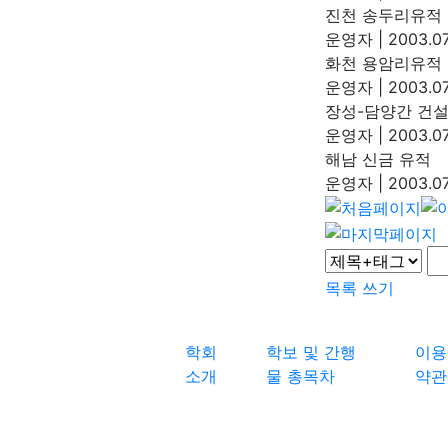
진천 송두리유적
운영자
|
2003.07
화천 용암리유적
운영자
|
2003.07
장성-담양간 건
운영자
|
2003.07
해남 신금 유적
운영자
|
2003.07
목록
쓰기
학회
학보 및 간행
이용
소개
물 총목차
약관