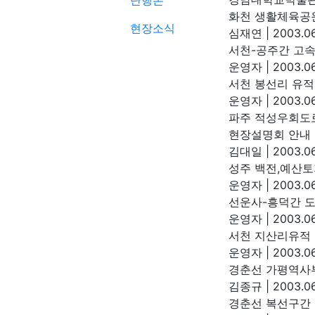
단행본
화천 생활체육공
현장소식
심재연
|
2003.06
서천-공주간 고
운영자
|
2003.06
서천 봉선리 유적 
운영자
|
2003.06
파주 적성우회도
현장설명회 안내
김대일
|
2003.06
성주 백전,예산
운영자
|
2003.06
선운사-흥덕간 
운영자
|
2003.06
서천 지산리유적
운영자
|
2003.06
경춘선 가평역사
김종규
|
2003.06
경춘선 복선구간