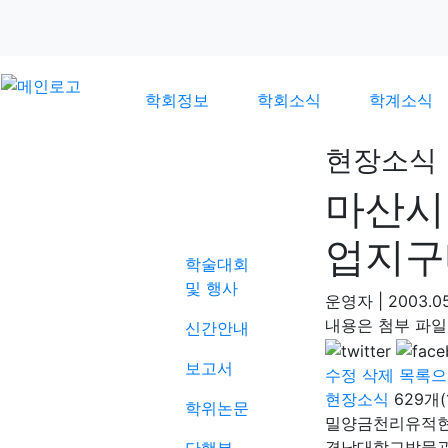
학회정보
학회소식
학계소식
현장소식
마산시
학계소식
업지구
학술대회
및 행사
운영자
|
2003.05
내용은 첨부 파일
신간안내
보고서
수정
삭제
목록으
현장소식
629개(
학위논문
밀양금천리유적
경남대학교박물