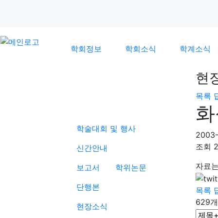
학회정보
학회소식
학계소식
현
목록
학계소식
화
학술대회 및 행사
2003-
조회
신간안내
자료는
보고서
학위논문
단행본
목록
629개
현장소식