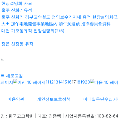
현장설명회 자료
울주 신화리유적
울주 신화리 경부고속철도 언양보수기지내 유적 현장설명회(2/
大田 加午宅地開發事業地區內 加午洞遺蹟 指導委員會資料
대전 가오동유적 현장설명회(2/5)
정읍 신정동 유적
소식
기
목록
새로고침
11
12
13
14
15
16
17
18
19
20
이용약관
개인정보보호정책
이메일무단수집거
명 : 한국고고학회 | 대표: 최종택 | 사업자등록번호: 108-82-64