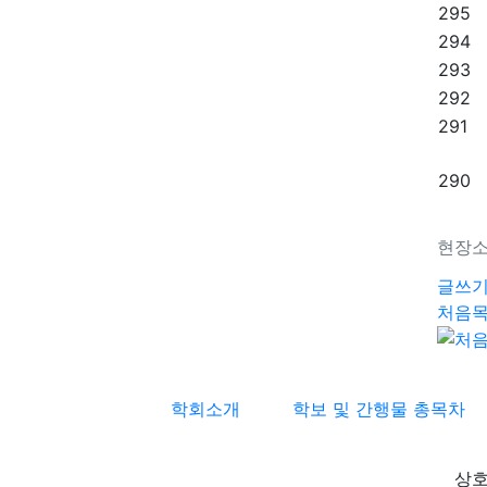
295
294
293
292
291
290
현장
글쓰
처음
학회소개
학보 및 간행물 총목차
상호