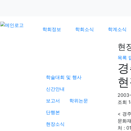
학회정보
학회소식
학계소식
현
목록
학계소식
경
학술대회 및 행사
현
신간안내
2003-
보고서
학위논문
조회
1
단행본
< 경주
문화재
현장소식
처 : 0