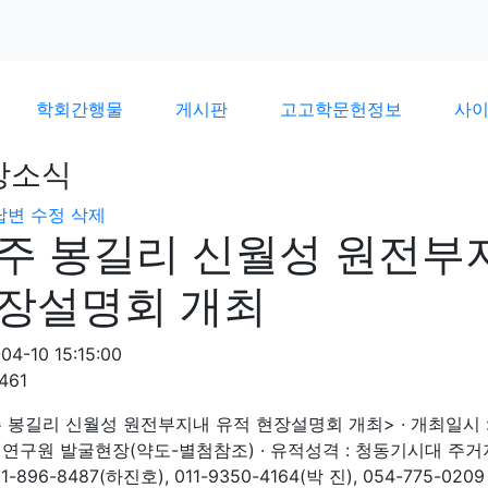
학회간행물
게시판
고고학문헌정보
사
장소식
답변
수정
삭제
주 봉길리 신월성 원전부
장설명회 개최
04-10 15:15:00
461
 봉길리 신월성 원전부지내 유적 현장설명회 개최> · 개최일시 : 200
연구원 발굴현장(약도-별첨참조) · 유적성격 : 청동기시대 주거지,
11-896-8487(하진호), 011-9350-4164(박 진), 054-775-0209