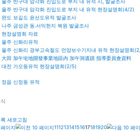
울주 반구대 암각화 진입도로 부지 내 유적 시, 발굴조사
울주 반구대 암각화 진입도로 부지 내 유적 현장설명회(4/2)
완도 보길도 윤선도유적 발굴조사
나주 금성관 동.서익헌지 복원 발굴조사
현장설명회 자료
울주 신화리유적
울주 신화리 경부고속철도 언양보수기지내 유적 현장설명회(2/
大田 加午宅地開發事業地區內 加午洞遺蹟 指導委員會資料
대전 가오동유적 현장설명회(2/5)
정읍 신정동 유적
소식
기
목록
새로고침
11
12
13
14
15
16
17
18
19
20