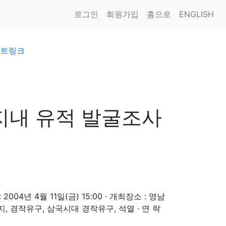
로그인
회원가입
홈으로
ENGLISH
이트링크
지내 유적 발굴조사
4년 4월 11일(금) 15:00 · 개최장소 : 영남
 경작유구, 삼국시대 경작유구, 석열 · 연 락