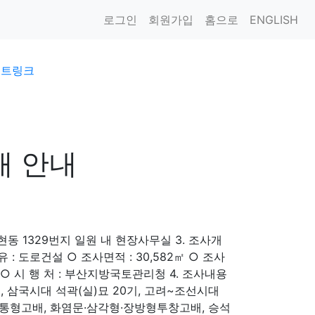
로그인
회원가입
홈으로
ENGLISH
이트링크
개 안내
구 현동 1329번지 일원 내 현장사무실 3. 조사개
: 도로건설 ○ 조사면적 : 30,582㎡ ○ 조사
재연구원 ○ 시 행 처 : 부산지방국토관리청 4. 조사내용
, 삼국시대 석곽(실)묘 20기, 고려~조선시대
기, 통형고배, 화염문·삼각형·장방형투창고배, 승석