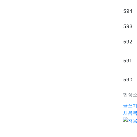
594
593
592
591
590
현장
글쓰
처음