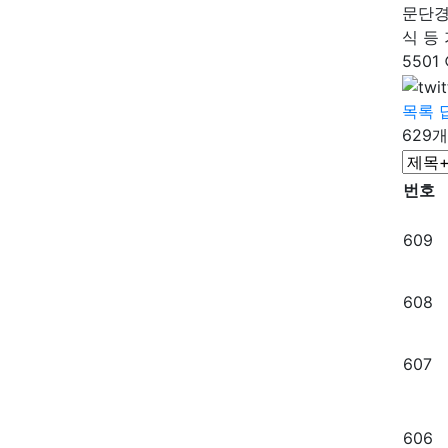
문단경
식 등 
5501
목록
629개
번호
609
608
607
606