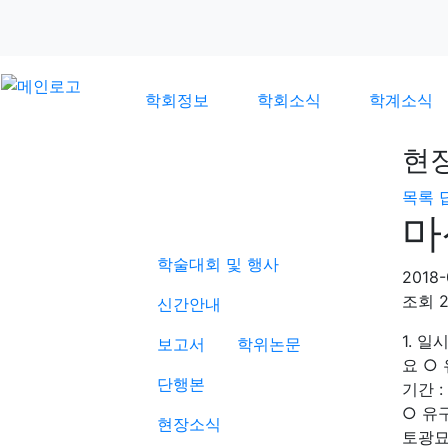
학회정보
학회소식
학계소식
현
목록
학계소식
마
학술대회 및 행사
2018-
조회
신간안내
1. 일
보고서
학위논문
요 ○
단행본
기간 :
○ 유
현장소식
토광묘