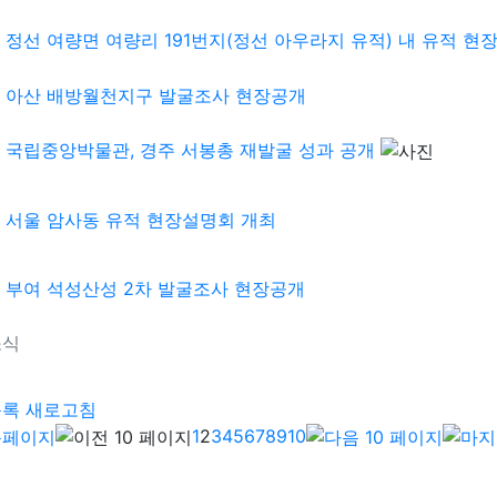
정선 여량면 여량리 191번지(정선 아우라지 유적) 내 유적 현장설
아산 배방월천지구 발굴조사 현장공개
국립중앙박물관, 경주 서봉총 재발굴 성과 공개
서울 암사동 유적 현장설명회 개최
부여 석성산성 2차 발굴조사 현장공개
소식
기
목록
새로고침
1
2
3
4
5
6
7
8
9
10