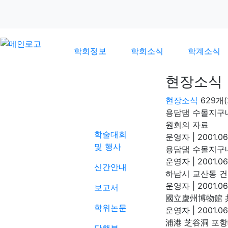
학회정보
학회소식
학계소식
현장소식
현장소식
629개
학계소식
용담댐 수몰지구내
원회의 자료
학술대회
운영자
|
2001.06
및 행사
용담댐 수몰지구내
운영자
|
2001.06
신간안내
하남시 교산동 건
운영자
|
2001.06
보고서
國立慶州博物館 
학위논문
운영자
|
2001.06
浦港 芝谷洞 포