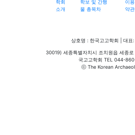
학회
학보 및 간행
이용
소개
물 총목차
약관
상호명 : 한국고고학회 | 대표: 
30019) 세종특별자치시 조치원읍 세종로 
국고고학회 TEL 044-860-1
ⓒ The Korean Archaeolog