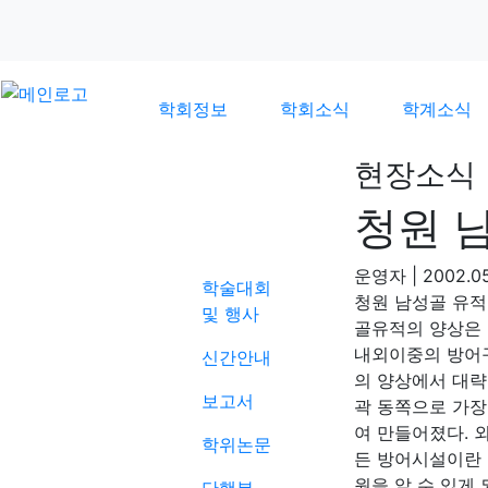
학회정보
학회소식
학계소식
현장소식
청원 
학계소식
운영자
|
2002.05
학술대회
청원 남성골 유적
및 행사
골유적의 양상은 
내외이중의 방어구
신간안내
의 양상에서 대략
보고서
곽 동쪽으로 가장
여 만들어졌다. 
학위논문
든 방어시설이란 
원을 알 수 있게