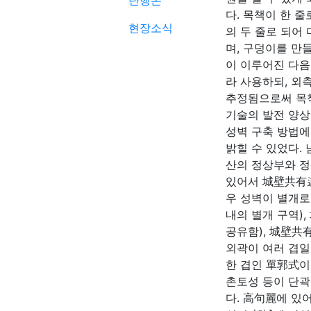
단행본
다. 목책이 한 줄
현장소식
의 두 줄로 되어
며, 구덩이를 만
이 이루어진 다음
라 사용하되, 외
추정됨으로써 목
기술의 발전 양상
성벽 구축 방법에
밝힐 수 있었다.
산의 정상부와 정
있어서 城壁共有連
우 성벽이 별개로
내의 별개 구역)
공유함), 城壁共
외곽이 여러 겹일 
한 겹인 單郭式이
촌토성 등이 단
다. 高句麗에 있