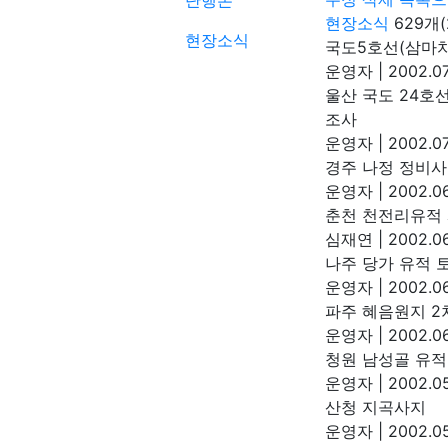
단행본
현장소식
629개(
현장소식
국도5호선(삼마
운영자
|
2002.07
울산 국도 24호
조사
운영자
|
2002.07
경주 나정 정비
운영자
|
2002.06
춘천 천전리유적 
심재연
|
2002.06
나주 당가 유적 
운영자
|
2002.06
파주 혜음원지 2
운영자
|
2002.06
청원 남성골 유적
운영자
|
2002.05
산청 지곡사지
운영자
|
2002.05