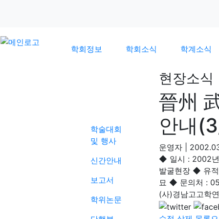
학회정보
학회소식
학계소식
현장소식
晉州 
학계소식
안내(3/
학술대회
및 행사
운영자
|
2002.03
◆ 일시 : 2002
신간안내
발굴현장 ◆ 유적
보고서
묘 ◆ 문의처 : 055
(사)경남고고학
학위논문
수정
삭제
목록으