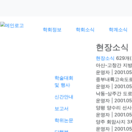
학회정보
학회소식
학계소식
현장소식
현장소식
629개
학계소식
아산-고창간 지방
운영자
|
2001.05
학술대회
중부내륙고속도로
및 행사
운영자
|
2001.05
낙동-상주간 도
신간안내
운영자
|
2001.05
양평 양수리 선
보고서
운영자
|
2001.05
학위논문
양주 회암사지 3
운영자
|
2001.05