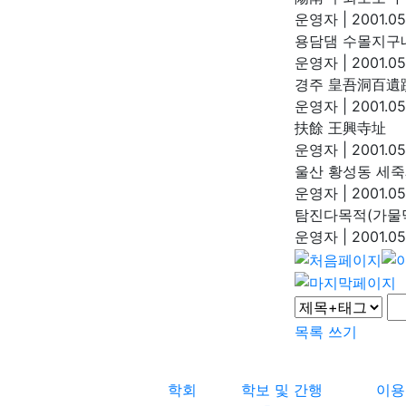
운영자
|
2001.05
용담댐 수몰지구
운영자
|
2001.05
경주 皇吾洞百遺
운영자
|
2001.05
扶餘 王興寺址
운영자
|
2001.05
울산 황성동 세죽
운영자
|
2001.05
탐진다목적(가물
운영자
|
2001.05
목록
쓰기
학회
학보 및 간행
이용