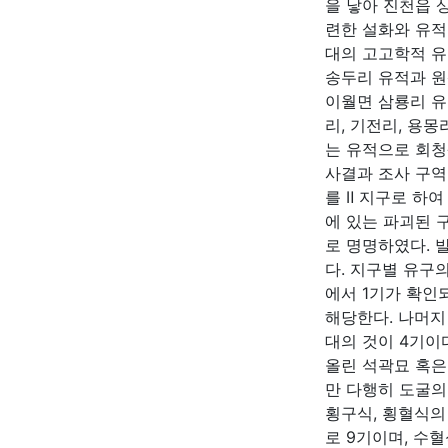
을 낳아 진천읍 
련한 설화와 유적
대의 고고학적 
송두리 유적과 원
이월면 삼룡리 유
리, 기전리, 용
는 유적으로 회청
사결과 조사 구역
를 Ⅱ 지구로 하
에 있는 파괴된 
로 명명하였다. 
다. 지구별 유구의
에서 1기가 확인
해당한다. 나머지
대의 것이 4기이
올린 석곽묘 혹은
만 다행히 도굴의
횡구식, 횡혈식의
로 9기이며, 수혈