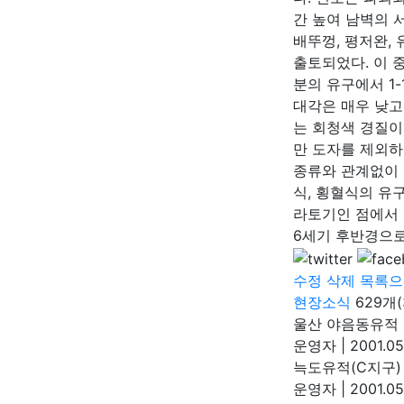
간 높여 남벽의 
배뚜껑, 평저완,
출토되었다. 이 
분의 유구에서 1
대각은 매우 낮고
는 회청색 경질이
만 도자를 제외하
종류와 관계없이 
식, 횡혈식의 유
라토기인 점에서 
6세기 후반경으로
수정
삭제
목록으
현장소식
629개(
울산 야음동유적
운영자
|
2001.05
늑도유적(C지구)
운영자
|
2001.05