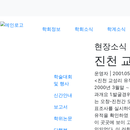
학회정보
학회소식
학계소식
현장소식
진천 
학계소식
운영자
|
2001.05
학술대회
<진천 교성리 유
및 행사
2000년 3월말 
과개요 1.발굴
신간안내
는 오창-진천간 도
보고서
표조사를 실시하
유적을 확인하였 
학위논문
이 곳곳에 보이 
인되었다. 이 러