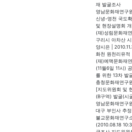
재 발굴조사
영남문화재연구
신녕-영천 국도확
및 현장설명회 개
(재)성림문화재
구리시 아차산 
양시은
|
2010.11
화천 원천리유적
(재)예맥문화재
(11월6일 11시
를 위한 13차 
충청문화재연구
[지도위원회 및
(B구역) 발굴(시
영남문화재연구
대구 부인사 추정 경
불교문화재연구
(2010.08.18
굴조사 지도위원