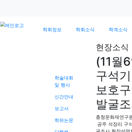
학회정보
학회소식
학계소식
현장소식
(11월
학계소식
구석기
학술대회
및 행사
보호구
신간안내
발굴조
보고서
충청문화재연구
학위논문
공주 석장리 구석
굴조사 현장설명