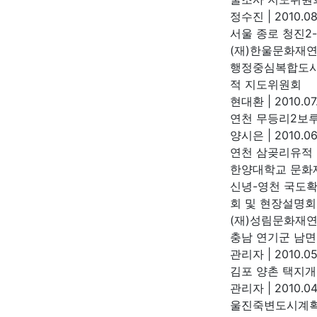
정수진
|
2010.08
서울 종로 청진2
(재)한울문화재
행정중심복합도시 
적 지도위원회
현대환
|
2010.07
연천 무등리2보루
양시은
|
2010.06
연천 삼곶리유적
한양대학교 문
신녕-영천 국도
회 및 현장설명회
(재)성림문화재
충남 연기군 남
관리자
|
2010.05
김포 양촌 택지개
관리자
|
2010.04
울진죽변도시계획