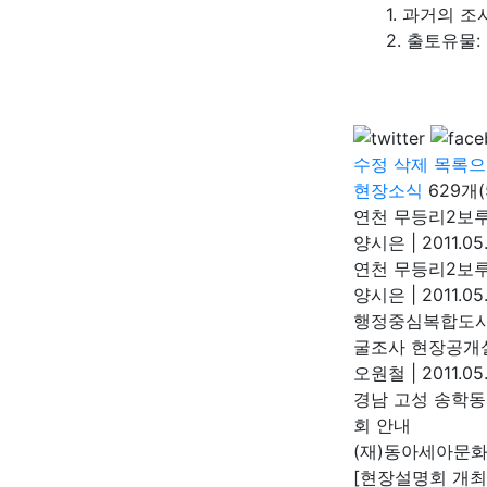
1. 과거의 조사
2. 출토유물: 주
수정
삭제
목록으
현장소식
629개
연천 무등리2보
양시은
|
2011.05
연천 무등리2보
양시은
|
2011.05.
행정중심복합도시 
굴조사 현장공개
오원철
|
2011.05.
경남 고성 송학동
회 안내
(재)동아세아문
[현장설명회 개최