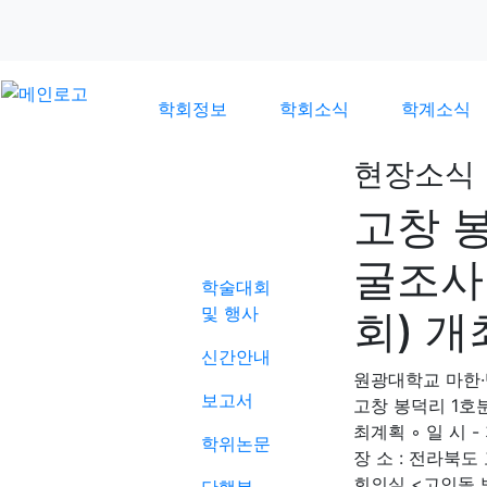
학회정보
학회소식
학계소식
현장소식
고창 봉
학계소식
굴조사
학술대회
및 행사
회) 개
신간안내
원광대학교 마한
보고서
고창 봉덕리 1호
최계획 ◦ 일 시 - 
학위논문
장 소 : 전라북
회의실 <고인돌 