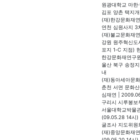
원광대학교 마한
김포 양촌 택지개
(재)한강문화재
연천 심원사지 3
(재)불교문화재
강원 원주혁신도
포지 1-C 지점)
한강문화재연구
울산 북구 송정
내
(재)동아세아문
춘천 서면 문화산
심재연
|
2009.06
구리시 시루봉보
서울대학교박물
(09.05.28 
굴조사 지도위원
(재)중앙문화재
(09.05.20 