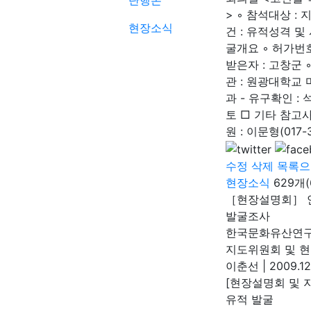
단행본
> ◦ 참석대상 :
현장소식
건 : 유적성격 
굴개요 ◦ 허가번호 
받은자 : 고창군 ◦ 
관 : 원광대학교 
과 - 유구확인 :
토 □ 기타 참고사항
원 : 이문형(017-3
수정
삭제
목록으
현장소식
629개
［현장설명회］ 
발굴조사
한국문화유산연
지도위원회 및 
이춘선
|
2009.12
[현장설명회 및 
유적 발굴