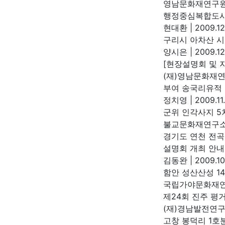
영남문화재연구
행정중심복합도시 
현대환
|
2009.12
구리시 아차산 시
양시은
|
2009.12
[현장설명회 및 
(재)영남문화재
부여 송국리유적 
정치영
|
2009.11
군위 인각사지 5
불교문화재연구
경기도 연천 전곡
설명회 개최 안내
김동완
|
2009.10
함안 성산산성 1
국립가야문화재
제24회 진주 평
(재)경남발전연
고창 봉덕리 1호