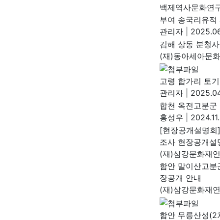
백제역사문화연
부여 송국리유적 
관리자
|
2025.06
김해 상동 분청
(재)동아세아문
고령 합가리 토기
관리자
|
2025.04
합천 옥전고분군
홍성우
|
2024.11
[현장공개설명회]
조사 현장공개설
(재)삼강문화재
함안 말이산고분군
장공개 안내
(재)삼강문화재
함안 무릉산성(2