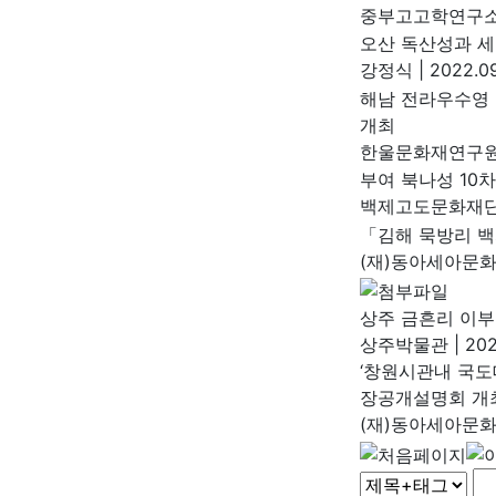
중부고고학연구
오산 독산성과 세
강정식
|
2022.09
해남 전라우수영
개최
한울문화재연구
부여 북나성 10
백제고도문화재
「김해 묵방리 
(재)동아세아문
상주 금흔리 이
상주박물관
|
202
‘창원시관내 국도
장공개설명회 개
(재)동아세아문