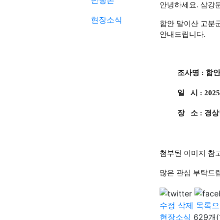
단행본
안녕하세요. 삼강
현장소식
함안 말이산 고분
안내드립니다.
조사명 : 함안 
일
시 : 202
장 소 : 경
첨부된 이미지
참고
많은 관심 부탁드
수정
삭제
목록으
현장소식
629개(