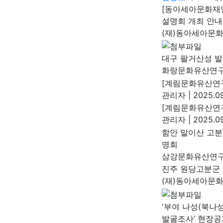
[동아세아문화재연
설명회 개최 안내
(재)동아세아문
대구 팔거산성 
화랑문화유산연
[계림문화유산연구
관리자
|
2025.09
[계림문화유산연구
관리자
|
2025.09
함안 말이산 고분
명회
삼강문화유산연
진주 원당고분군 
(재)동아세아문
'부여 나성(북나성
발굴조사’ 현장공