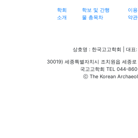
학회
학보 및 간행
이용
소개
물 총목차
약관
상호명 : 한국고고학회 | 대표: 
30019) 세종특별자치시 조치원읍 세종로 
국고고학회 TEL 044-860-1
ⓒ The Korean Archaeolog