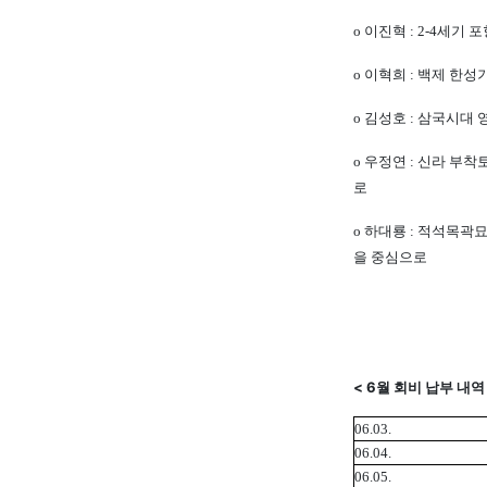
o 이진혁 : 2-4세기
o 이혁희 : 백제 한
o 김성호 : 삼국시대
o
우정연 : 신라 부착
로
o 하대룡 : 적석목곽
을
중심으로
< 6월 회비 납부 내역
06.03.
06.04.
06.05.