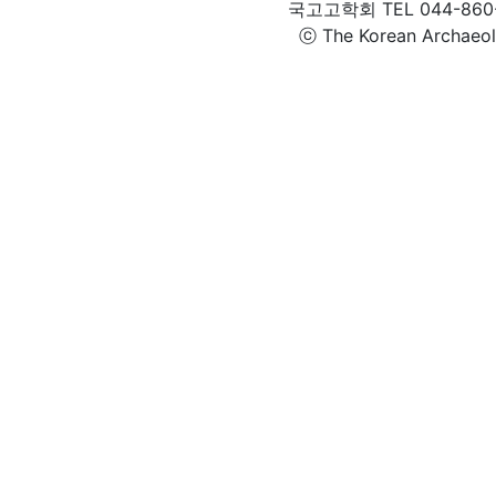
국고고학회 TEL 044-860-1
ⓒ The Korean Archaeolog