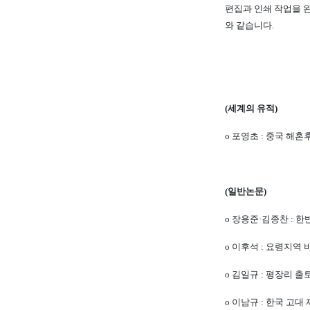
편집과 인쇄 작업을 완
와 같습니다.
(세계의 유적)
o 포영초 : 중국 해혼
(일반논문)
o 장용준·김종찬 : 
o 이후석 : 요령지역
o 김일규 : 평장리 
o 이남규 : 한국 고