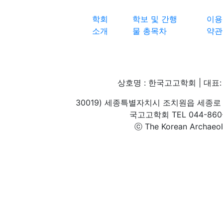
학회
학보 및 간행
이용
소개
물 총목차
약관
상호명 : 한국고고학회 | 대표: 
30019) 세종특별자치시 조치원읍 세종로 
국고고학회 TEL 044-860-1
ⓒ The Korean Archaeolog