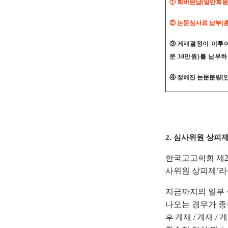
①
회비완납
(
일반회원
②
논문심사료 납부
(
③
게재결정이 이루어
문
30
만원
)
를 납부하
④
정해진 논문분량
(
2.
심사위원 상피
한국고고학회 제
사위원 상피제
’
라
지금까지의 일부
나오는 경우가 
후 게재
/
게재
/
게