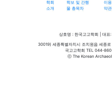
학회
학보 및 간행
이용
소개
물 총목차
약관
상호명 : 한국고고학회 | 대표: 
30019) 세종특별자치시 조치원읍 세종로 
국고고학회 TEL 044-860-1
ⓒ The Korean Archaeolog