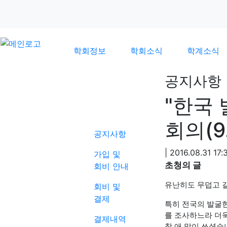
학회정보
학회소식
학계소식
공지사항
"한국 
학회소식
회의(9
공지사항
|
2016.08.31 17:
가입 및
초청의 글
회비 안내
유난히도 무덥고 
회비 및
결제
특히 전국의 발굴
를 조사하느라 더
결제내역
참 애 많이 쓰셨습