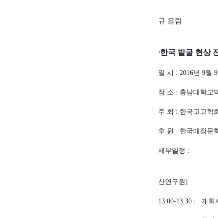
규 올림
한국 발굴 현상 
‘
일 시
년
월
: 2016
9
9
장 소
충남대학교
:
주 최
한국고고학
:
후 원
한국매장문
:
세부일정
:
진행
산연구원
)
개회
13:00-13:30 :