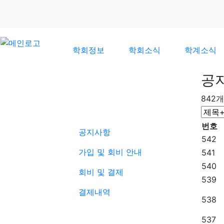
학회정보
학회소식
학계소식
공
842개
학회소식
번호
공지사항
542
가입 및 회비 안내
541
540
회비 및 결제
539
결제내역
538
537