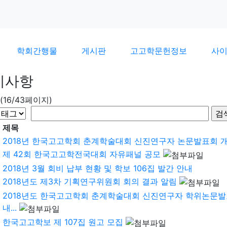
학회간행물
게시판
고고학문헌정보
사
지사항
(16/43페이지)
제목
2018년 한국고고학회 춘계학술대회 신진연구자 논문발표회 
제 42회 한국고고학전국대회 자유패널 공모
2018년 3월 회비 납부 현황 및 학보 106집 발간 안내
2018년도 제3차 기획연구위원회 회의 결과 알림
2018년도 한국고고학회 춘계학술대회 신진연구자 학위논문발
내...
한국고고학보 제 107집 원고 모집