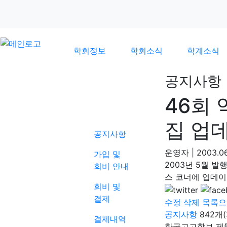
학회정보
학회소식
학계소식
공지사항
46회
학회소식
집 업
공지사항
운영자
|
2003.06
가입 및
2003년 5월 
회비 안내
스 코너에 업데이
회비 및
결제
수정
삭제
목록으
공지사항
842개
결제내역
한국고고학보 제5