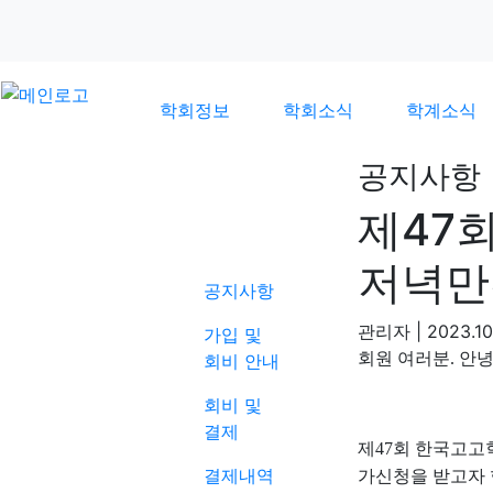
학회정보
학회소식
학계소식
공지사항
제47
학회소식
저녁만
공지사항
관리자
|
2023.10
가입 및
회원 여러분
.
안
회비 안내
회비 및
결제
제
47
회 한국고고
결제내역
가신청을 받고자