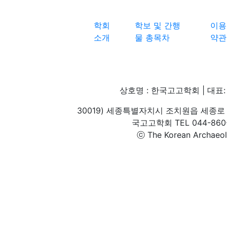
학회
학보 및 간행
이용
소개
물 총목차
약관
상호명 : 한국고고학회 | 대표: 
30019) 세종특별자치시 조치원읍 세종로 
국고고학회 TEL 044-860-1
ⓒ The Korean Archaeolog