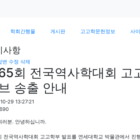
학회간행물
게시판
고고학문헌정보
사
지사항
답변
수정
삭제
65회 전국역사학대회 고
브 송출 안내
10-29 13:27:21
1690
여러분. 안녕하십니까.
회 전국역사학대회 고고학부 발표를 연세대학교 박물관에서 진행