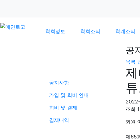
학회정보
학회소식
학계소식
공
목록
학회소식
제
공지사항
튜
가입 및 회비 안내
2022-
회비 및 결제
조회
결제내역
회원 
제65