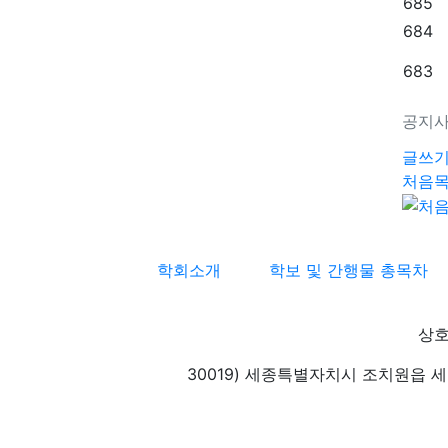
685
684
683
공지
글쓰
처음
학회소개
학보 및 간행물 총목차
상호
30019) 세종특별자치시 조치원읍 세종