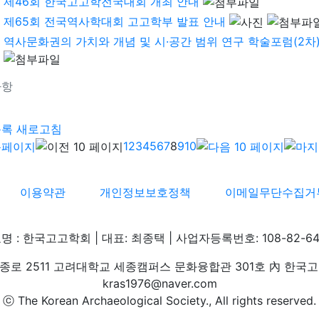
제46회 한국고고학전국대회 개최 안내
제65회 전국역사학대회 고고학부 발표 안내
역사문화권의 가치와 개념 및 시·공간 범위 연구 학술포럼(2차) 
사항
기
목록
새로고침
1
2
3
4
5
6
7
8
9
10
이용약관
개인정보보호정책
이메일무단수집거
명 : 한국고고학회 | 대표: 최종택 | 사업자등록번호: 108-82-64
로 2511 고려대학교 세종캠퍼스 문화융합관 301호 內 한국고고학회 
kras1976@naver.com
ⓒ The Korean Archaeological Society., All rights reserved.