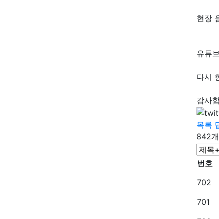
현장 
유튜브
다시 
감사합
목록
842개
번호
702
701