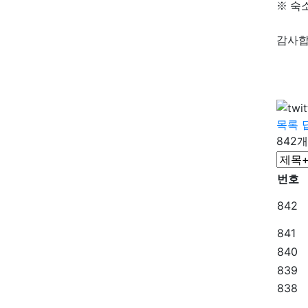
※ 숙
감사합
목록
842개
번호
842
841
840
839
838