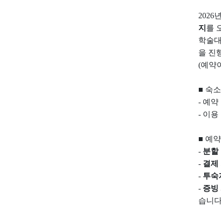
2026
지
를 
학술대
을 진
(예약
■ 숙
- 예약
- 이용
■ 예
-
분할 
-
결제 
-
투숙
-
증빙 
습니다