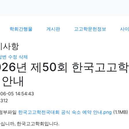
학회간행물
게시판
고고학문헌정보
사
지사항
답변
수정
삭제
026년 제50회 한국고고
 안내
06-05 14:54:43
5312
첨부파일
한국고고학전국대회 공식 숙소 예약 안내.png
(1.1MB)
십니까, 한국고고학회입니다.