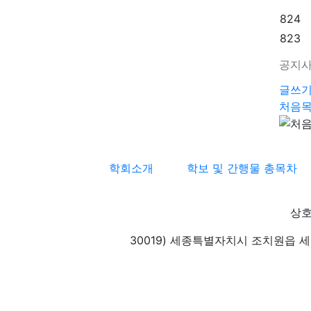
824
823
공지
글쓰
처음
학회소개
학보 및 간행물 총목차
상호
30019) 세종특별자치시 조치원읍 세종