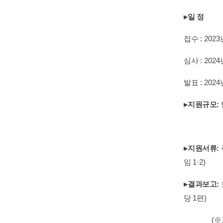
▸
일 정
접수
: 2023
심사
: 2024
발표
: 2024
▸
지원규모
:
▸
지원서류
:
임
1·2)
▸
결과보고
:
당
1
편
)
(
※