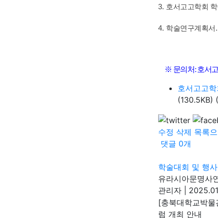
3.
호서고고학회 학
4.
학술연구계획서
※
문의처
:
호서고
호서고고학회
(130.5KB)
수정
삭제
목록으
댓글
0
개
학술대회 및 행사
유라시아문명사연
관리자
|
2025.01
[충북대학교박물관
럼 개최 안내