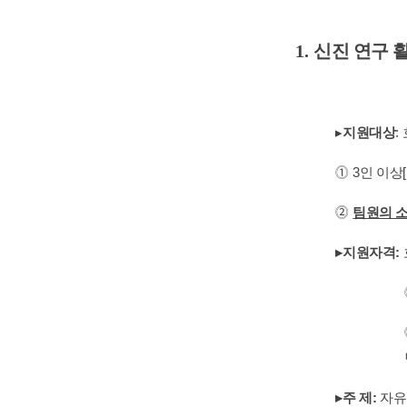
1.
신진 연구 
▸
지원대상
:
⓵
3
인 이상
[
⓶
팀원의 
▸
지원자격
:
▸
주 제
:
자유