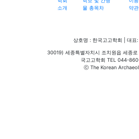
학회
학보 및 간행
이용
소개
물 총목차
약관
상호명 : 한국고고학회 | 대표: 
30019) 세종특별자치시 조치원읍 세종로 
국고고학회 TEL 044-860-1
ⓒ The Korean Archaeolog