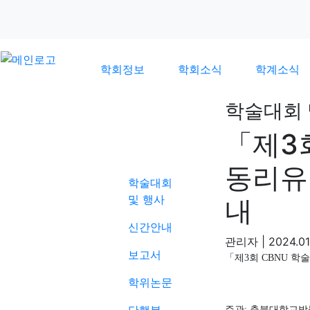
학회정보
학회소식
학계소식
학술대회 
「제3
학계소식
동리유
학술대회
및 행사
내
신간안내
관리자
|
2024.01
보고서
「
제
3
회
CBNU
학술
학위논문
주관
:
충북대학교박