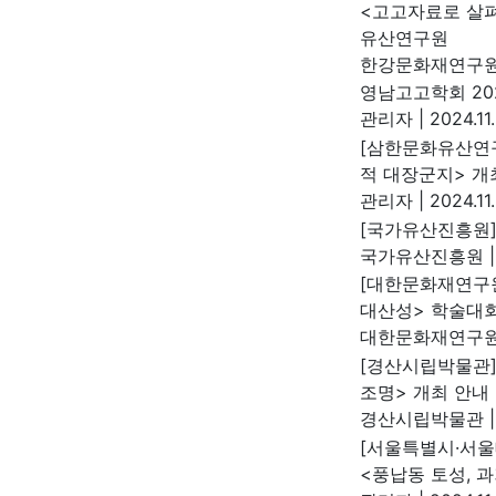
<고고자료로 살
유산연구원
한강문화재연구
영남고고학회 20
관리자
|
2024.11.
[삼한문화유산연구
적 대장군지> 개
관리자
|
2024.11
[국가유산진흥원]
국가유산진흥원
|
[대한문화재연구원
대산성> 학술대회
대한문화재연구
[경산시립박물관]
조명> 개최 안내
경산시립박물관
|
[서울특별시·서울
<풍납동 토성, 