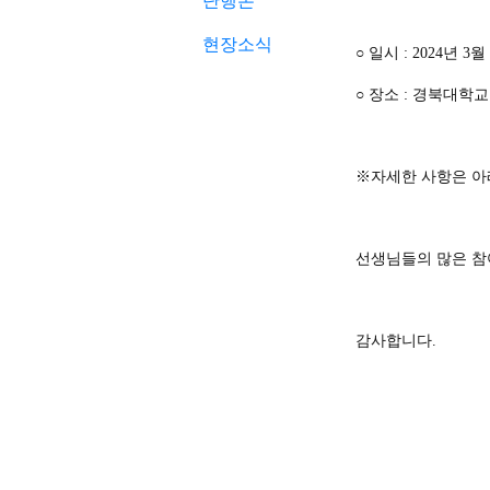
단행본
현장소식
○
일시
: 2024
년
3
월
○
장소
:
경북대학교
※
자세한 사항은 아
선생님들의 많은 참
감사합니다
.