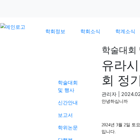
학회정보
학회소식
학계소식
학술대회 
유라시
학계소식
회 정
학술대회
및 행사
관리자
|
2024.02
안녕하십니까
신간안내
보고서
2024
년
3
월
2
일 토
학위논문
입니다
.