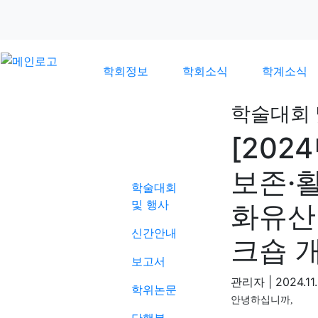
학회정보
학회소식
학계소식
학술대회 
[20
학계소식
보존·활
학술대회
및 행사
화유산
신간안내
크숍 
보고서
관리자
|
2024.11
학위논문
안녕하십니까
,