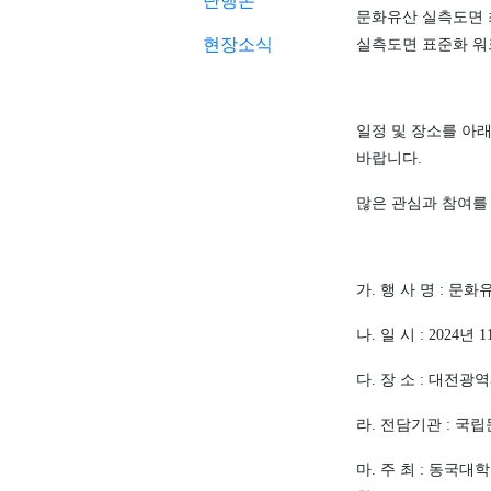
단행본
문화유산 실측도면 
현장소식
실측도면 표준화 
일정 및 장소를 아
바랍니다
.
많은 관심과 참여를
가
.
행 사 명
:
문화유
나
.
일 시
: 2024
년
1
다
.
장 소
:
대전광
라
.
전담기관
:
국립
마
.
주 최
:
동국대