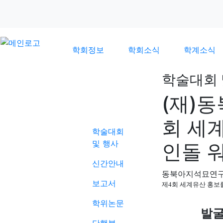
학회정보
학회소식
학계소식
학술대회 
(재)
학계소식
회 세
학술대회
및 행사
인돌 
신간안내
동북아지석묘연
보고서
제4회 세계유산 홍보
학위논문
발굴