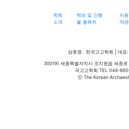
학회
학보 및 간행
이용
소개
물 총목차
약관
상호명 : 한국고고학회 | 대표: 
30019) 세종특별자치시 조치원읍 세종로 
국고고학회 TEL 044-860-1
ⓒ The Korean Archaeolog