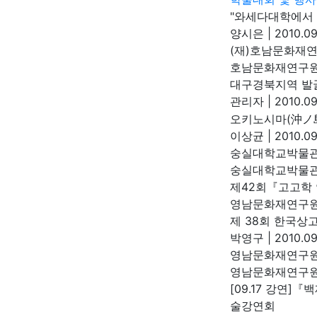
"와세다대학에서 
양시은
|
2010.09
(재)호남문화재연
호남문화재연구
대구경북지역 발
관리자
|
2010.09
오키노시마(沖ノ島
이상균
|
2010.09
숭실대학교박물관
숭실대학교박물
제42회『고고학
영남문화재연구
제 38회 한국상
박영구
|
2010.09
영남문화재연구원
영남문화재연구
[09.17 강연
술강연회