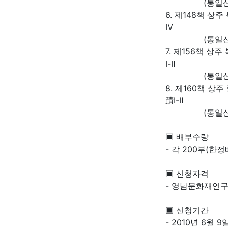
(통일신라시
6. 제148책 상
Ⅳ
(통일신라, 고
7. 제156책 상
Ⅰ-Ⅱ
(통일신라-조
8. 제160책 상
蹟Ⅰ-Ⅱ
(통일신라-조
▣ 배부수량
- 각 200부(한정
▣ 신청자격
- 영남문화재연구
▣ 신청기간
- 2010년 6월 9