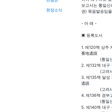
단행본
보고서는 통일신라
현장소식
권) 묶음발송임을
- 아 래 -
▣ 등록도서
1. 제120책 상
番地遺蹟
(통일신라-
2. 제132책 
(고려시대 
3. 제135책 달
遺蹟
(고려시대 
4. 제136책 
(통일신라, 
5. 제140책 