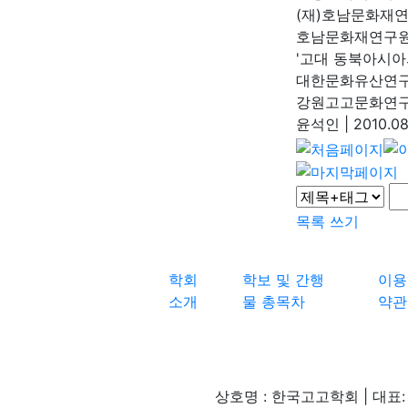
(재)호남문화재
호남문화재연구
'고대 동북아시아
대한문화유산연
강원고고문화연구
윤석인
|
2010.08
목록
쓰기
학회
학보 및 간행
이용
소개
물 총목차
약관
상호명 : 한국고고학회 | 대표: 