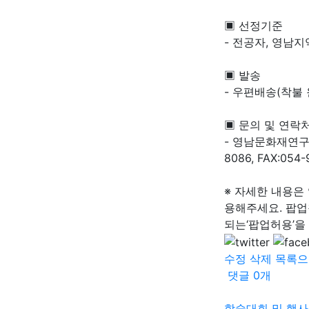
▣ 선정기준
- 전공자, 영남지
▣ 발송
- 우편배송(착불 
▣ 문의 및 연락
- 영남문화재연구원
8086, FAX:054-
※ 자세한 내용은
용해주세요. 팝업
되는‘팝업허용’을
수정
삭제
목록으
댓글
0
개
학술대회 및 행사