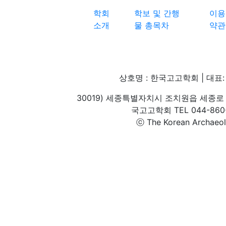
학회
학보 및 간행
이용
소개
물 총목차
약관
상호명 : 한국고고학회 | 대표: 
30019) 세종특별자치시 조치원읍 세종로 
국고고학회 TEL 044-860-1
ⓒ The Korean Archaeolog