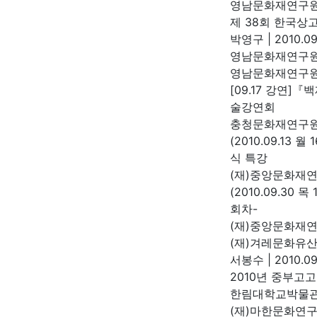
영남문화재연구
제 38회 한국상
박영구
|
2010.09
영남문화재연구원
영남문화재연구
[09.17 강연
술강연회
충청문화재연구
(2010.09.13
식 특강
(재)중앙문화재
(2010.09.30
회차-
(재)중앙문화재
(재)겨레문화유
서봉수
|
2010.09
2010년 중부고
한림대학교박물
(재)마한문화연