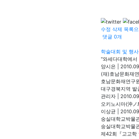
수정
삭제
목록으
댓글
0
개
학술대회 및 행사
"와세다대학에서 
양시은
|
2010.09
(재)호남문화재연
호남문화재연구
대구경북지역 발
관리자
|
2010.09
오키노시마(沖ノ島
이상균
|
2010.09
숭실대학교박물관
숭실대학교박물
제42회『고고학