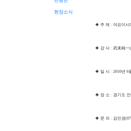
단행본
현장소식
◈
주 제
야요이시
:
◈
강 사
武末純一
:
(
◈
일 시
년
: 2010
6
◈
장 소
경기도 
:
◈
문 의
김민경
:
(0