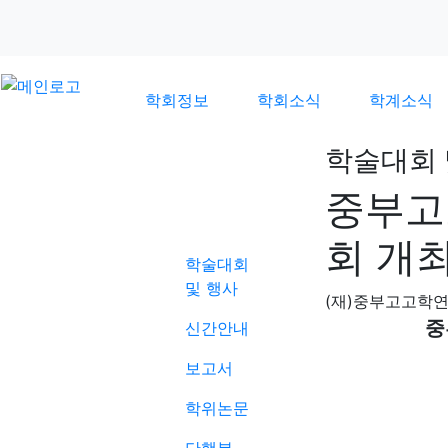
학회정보
학회소식
학계소식
학술대회 
중부고
학계소식
회 개
학술대회
및 행사
(재)중부고고학
중
신간안내
보고서
학위논문