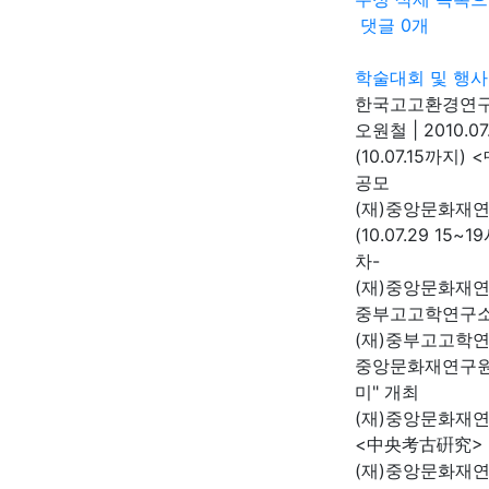
댓글
0
개
학술대회 및 행사
한국고고환경연구
오원철
|
2010.07
(10.07.15까
공모
(재)중앙문화재
(10.07.29 1
차-
(재)중앙문화재
중부고고학연구소
(재)중부고고학
중앙문화재연구원
미" 개최
(재)중앙문화재
<中央考古硏究> 
(재)중앙문화재