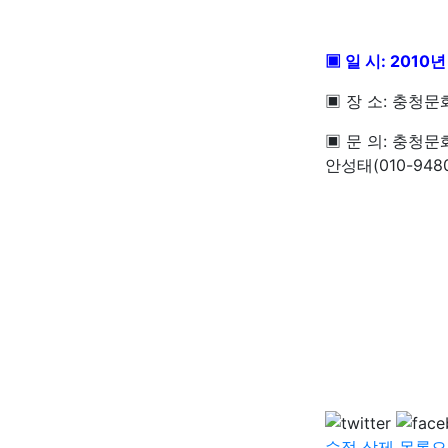
▣ 일 시: 2010년
▣ 장 소: 충청
▣ 문 의: 충청문화
안성태(010-9480
2010.
(재) 
수정
삭제
목록으