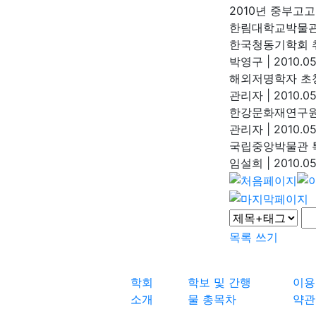
2010년 중부고
한림대학교박물
한국청동기학회 
박영구
|
2010.05
해외저명학자 초
관리자
|
2010.05
한강문화재연구원
관리자
|
2010.05
국립중앙박물관 특
임설희
|
2010.05
목록
쓰기
학회
학보 및 간행
이용
소개
물 총목차
약관