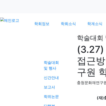
학회정보
학회소식
학계소식
학술대회 
(3.2
학계소식
접근방
학술대회
및 행사
구원 
신간안내
충청문화재연구
보고서
학위논문
(재)충청문화