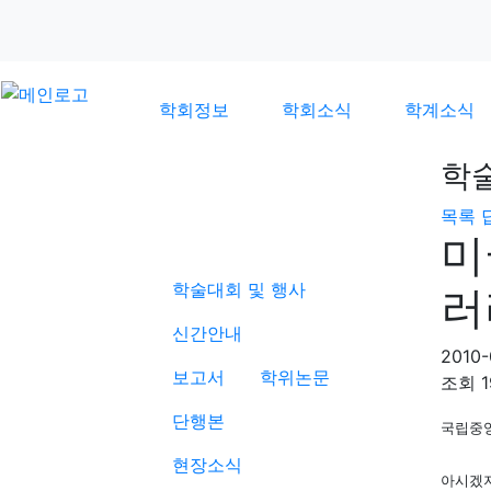
학회정보
학회소식
학계소식
학
목록
학계소식
미
학술대회 및 행사
러
신간안내
2010-
보고서
학위논문
조회
단행본
국립중
현장소식
아시겠지