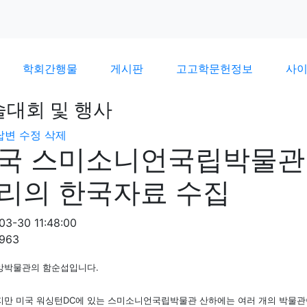
학회간행물
게시판
고고학문헌정보
사
술대회 및 행사
답변
수정
삭제
국 스미소니언국립박물관
리의 한국자료 수집
03-30 11:48:00
1963
앙박물관의 함순섭입니다.
만 미국 워싱턴DC에 있는 스미소니언국립박물관 산하에는 여러 개의 박물관