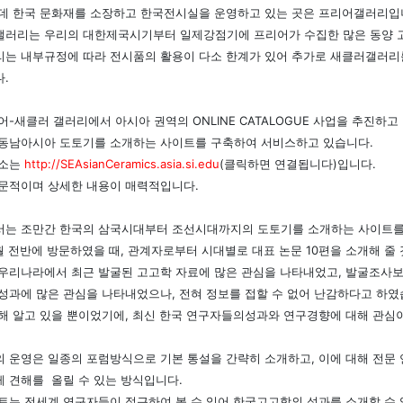
데 한국 문화재를 소장하고 한국전시실을 운영하고 있는 곳은 프리어갤러리입
러리는 우리의 대한제국시기부터 일제강점기에 프리어가 수집한 많은 동양 
는 내부규정에 따라 전시품의 활용이 다소 한계가 있어 추가로 새클러갤러리
.
어-새클러 갤러리에서 아시아 권역의 ONLINE CATALOGUE 사업을 추진하고
동남아시아 도토기를 소개하는 사이트를 구축하여 서비스하고 있습니다.
주소는
http://SEAsianCeramics.asia.si.edu
(클릭하면 연결됩니다)입니다.
문적이며 상세한 내용이 매력적입니다.
는 조만간 한국의 삼국시대부터 조선시대까지의 도토기를 소개하는 사이트를
월 전반에 방문하였을 때, 관계자로부터 시대별로 대표 논문 10편을 소개해 줄
우리나라에서 최근 발굴된 고고학 자료에 많은 관심을 나타내었고, 발굴조사
성과에 많은 관심을 나타내었으나, 전혀 정보를 접할 수 없어 난감하다고 하였
해 알고 있을 뿐이었기에, 최신 한국 연구자들의성과와 연구경향에 대해 관심
 운영은 일종의 포럼방식으로 기본 통설을 간략히 소개하고, 이에 대해 전문
 견해를 올릴 수 있는 방식입니다.
트는 전세계 연구자들이 접근하여 볼 수 있어 한국고고학의 성과를 소개할 수