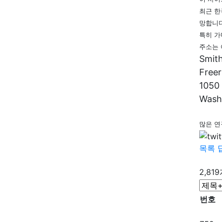
최근 한
망합니다
특히 가
주소는 
Smit
Freer
1050
Washi
많은 연
목록
2,81
번호