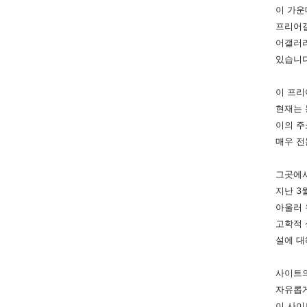
이 가운
프리어갤
어갤러리
있습니다
이 프리
현재는 
이의 
매우 전
그곳에서
지난 3
아울러 
고학적 
설에 대
사이트의
자유롭게
이 사이