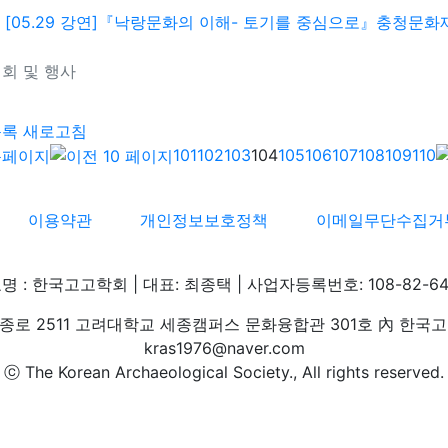
[05.29 강연]『낙랑문화의 이해- 토기를 중심으로』충청문화재
회 및 행사
기
목록
새로고침
101
102
103
104
105
106
107
108
109
110
이용약관
개인정보보호정책
이메일무단수집거
명 : 한국고고학회 | 대표: 최종택 | 사업자등록번호: 108-82-64
로 2511 고려대학교 세종캠퍼스 문화융합관 301호 內 한국고고학회 
kras1976@naver.com
ⓒ The Korean Archaeological Society., All rights reserved.