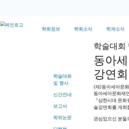
학회정보
학회소식
학계소식
학술대회 
동아세
학계소식
강연회
학술대회
및 행사
(재)동아세아문
동아세아문화재연
신간안내
『삼한시대 문화유
보고서
술강연회를 개최
학위논문
관심있으신 분들의