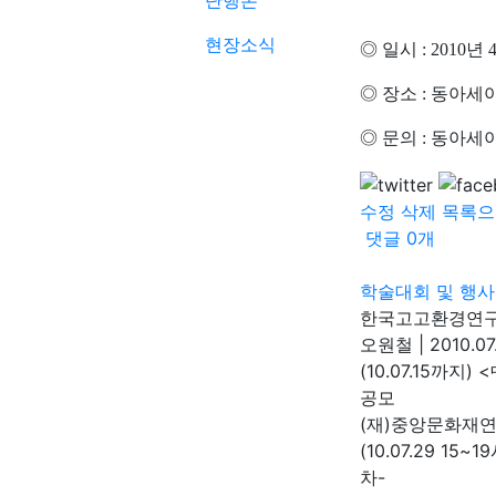
단행본
현장소식
◎ 일시 : 2010년
◎ 장소 : 동아
◎ 문의 : 동아세아문
수정
삭제
목록으
댓글
0
개
학술대회 및 행사
한국고고환경연구
오원철
|
2010.07
(10.07.15까
공모
(재)중앙문화재
(10.07.29 1
차-