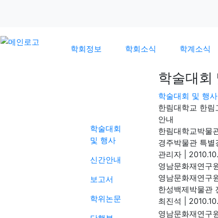
학회정보
학회소식
학계소식
학술대회 
학술대회 및 행사
학계소식
한림대학교 한림
안내
학술대회
한림대학교박물
및 행사
경주박물관 특별
관리자
|
2010.10
신간안내
영남문화재연구원
영남문화재연구
보고서
한성백제박물관 
학위논문
최진석
|
2010.10
영남문화재연구원