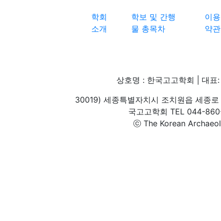
학회
학보 및 간행
이용
소개
물 총목차
약관
상호명 : 한국고고학회 | 대표: 
30019) 세종특별자치시 조치원읍 세종로 
국고고학회 TEL 044-860-1
ⓒ The Korean Archaeolog