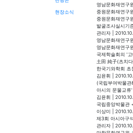
단행본
영남문화재연구
중원문화재연구원 
현장소식
중원문화재연구
발굴조사실시기준
관리자
|
2010.10.
영남문화재연구원
영남문화재연구
국제학술회의 '고
土田 純子(츠치
한국기와학회 초청
김윤휘
|
2010.10
(국립부여박물관
아시의 문물교류'
김윤휘
|
2010.10
국립중앙박물관 
이상미
|
2010.10
제3회 아시아구
관리자
|
2010.10
마한문화연구원 