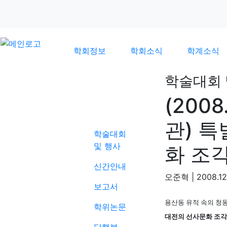
학회정보
학회소식
학계소식
학술대회 
(200
학계소식
관) 
학술대회
및 행사
화 조
신간안내
오준혁
|
2008.12.
보고서
용산동 유적 속의 청
학위논문
대전의 선사문화 조