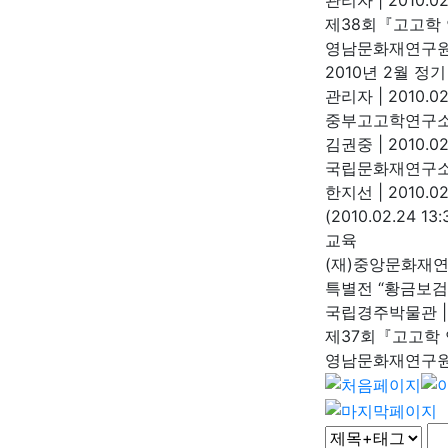
제38회『고고학
영남문화재연구
2010년 2월 정
관리자
|
2010.02
중부고고학연구소
김권중
|
2010.02
국립문화재연구소
한지선
|
2010.02
(2010.02.24
교육
(재)중앙문화재
특별전 “황금보검
국립경주박물관
|
제37회『고고학
영남문화재연구