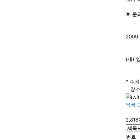
▣ 문의
2009. 
(재) 
* 수
장소와
목록
2,81
번호