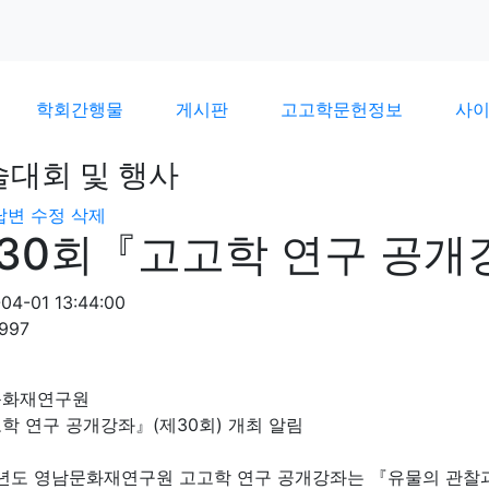
학회간행물
게시판
고고학문헌정보
사
술대회 및 행사
답변
수정
삭제
30회『고고학 연구 공
04-01 13:44:00
997
문화재연구원
학 연구 공개강좌』(제30회) 개최 알림
9년도 영남문화재연구원 고고학 연구 공개강좌는 『유물의 관찰