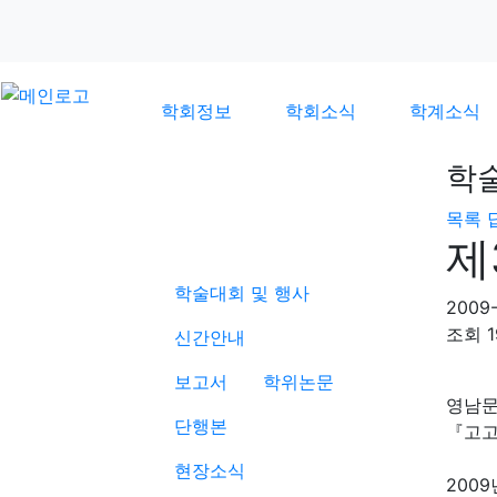
학회정보
학회소식
학계소식
학
목록
학계소식
제
학술대회 및 행사
2009-
조회
1
신간안내
보고서
학위논문
영남
단행본
『고고
현장소식
200