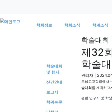
학회정보
학회소식
학계소식
학술대회 
제32
학계소식
학술대
학술대회
및 행사
관리자
|
2024.04
신간안내
호남고고학회에서
술대회
를 개최하고
보고서
관련 연구자 및 학
학위논문