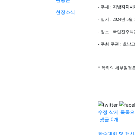
단행본
-
주제
:
지방자치시
현장소식
-
일시
: 2024
년
5
월
-
장소
:
국립전주박
-
주최
·
주관
:
호남
*
학회의 세부일정은
수정
삭제
목록으
댓글
0
개
학술대회 및 행사