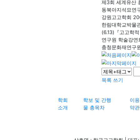
제3회 세계유산 
동북아지석묘연
강원고고학회 20
한림대학교박물
(6.13)『고고
연구원 학술강연회
충청문화재연구
목록
쓰기
학회
학보 및 간행
이용
소개
물 총목차
약관
상호명 : 한국고고학회 | 대표: 