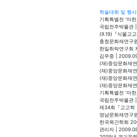
학술대회 및 행사
기획특별전 '마한,
국립전주박물관
|
(9.19)『식물
충청문화재연구
한일취락연구회 
김무중
|
2009.09
(재)중앙문화재
(재)중앙문화재
(재)중앙문화재연
(재)중앙문화재
기획특별전 '마한,
국립전주박물관
|
제34회『고고학
영남문화재연구
한국목간학회 20
관리자
|
2009.08
2009년 경기문