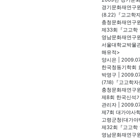
경기문화재연구
(8.22)『고고
충청문화재연구
제33회『고고학
영남문화재연구
서울대학교박물관 
해유적>
양시은
|
2009.07
한국청동기학회 
박영구
|
2009.07
(7.18)『고고학
충청문화재연구
제8회 한국신석
관리자
|
2009.07
제7회 대가야사
고령군청(대가야
제32회『고고학
영남문화재연구