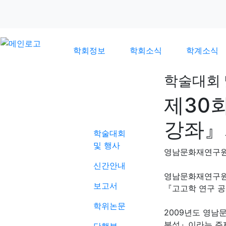
학회정보
학회소식
학계소식
학술대회 
제30
학계소식
강좌』
학술대회
및 행사
영남문화재연구
신간안내
영남문화재연구
보고서
『고고학 연구 공
학위논문
2009년도 영남
분석』이라는 주제