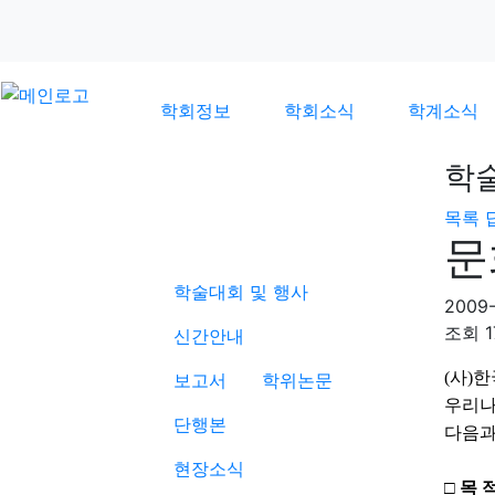
학회정보
학회소식
학계소식
학
목록
학계소식
문
학술대회 및 행사
2009-
조회
1
신간안내
(사)
보고서
학위논문
우리나
단행본
다음과
현장소식
□ 목 