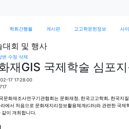
학회간행물
게시판
고고학문헌정보
사
술대회 및 행사
답변
수정
삭제
화재GIS 국제학술 심포지
02-17 17:28:00
717
한국문화재조사연구기관협회는 문화재청, 한국고고학회, 한국지
라에서 처음으로 문화재지리정보활용체계(GIS)와 관련한 국제
 같이 개최합니다.
적