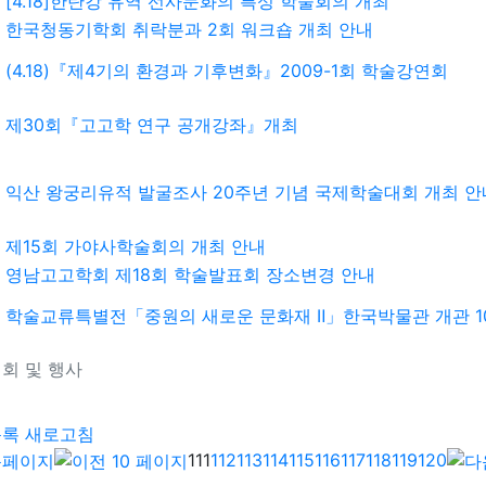
[4.18]한탄강 유역 선사문화의 특성 학술회의 개최
한국청동기학회 취락분과 2회 워크숍 개최 안내
(4.18)『제4기의 환경과 기후변화』2009-1회 학술강연회
제30회『고고학 연구 공개강좌』개최
익산 왕궁리유적 발굴조사 20주년 기념 국제학술대회 개최 안
제15회 가야사학술회의 개최 안내
영남고고학회 제18회 학술발표회 장소변경 안내
학술교류특별전「중원의 새로운 문화재 Ⅱ」한국박물관 개관 1
회 및 행사
기
목록
새로고침
111
112
113
114
115
116
117
118
119
120