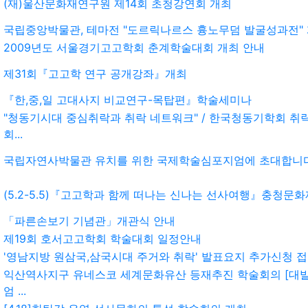
(재)울산문화재연구원 제14회 초청강연회 개최
국립중앙박물관, 테마전 "도르릭나르스 흉노무덤 발굴성과전"
2009년도 서울경기고고학회 춘계학술대회 개최 안내
제31회『고고학 연구 공개강좌』개최
『한,중,일 고대사지 비교연구-목탑편』학술세미나
"청동기시대 중심취락과 취락 네트워크" / 한국청동기학회 취
회...
국립자연사박물관 유치를 위한 국제학술심포지엄에 초대합니다
(5.2-5.5)『고고학과 함께 떠나는 신나는 선사여행』충청문화재
「파른손보기 기념관」개관식 안내
제19회 호서고고학회 학술대회 일정안내
'영남지방 원삼국,삼국시대 주거와 취락' 발표요지 추가신청 
익산역사지구 유네스코 세계문화유산 등재추진 학술회의 [대발
엄 ...