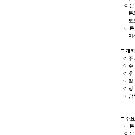
ㅇ 
문화재
도모하
ㅇ
문
이해당
□ 개
ㅇ 주 
ㅇ 주 
ㅇ 후
ㅇ 일 자
ㅇ 장
ㅇ 참
지표
□ 주
ㅇ
문
ㅇ 문