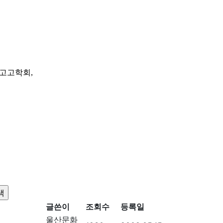
고고학회,
글쓴이
조회수
등록일
울산문화