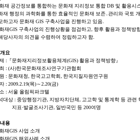
문화재 공간정보를 통합하는 문화재 지리정보 통합 DB 및 활용
 행정의 과학화를 통한 효율적인 문화재 보존․관리와 국토
개
고자 문화재 GIS 구축사업을 진행하고 있음.
화재GIS 구축사업의 진행상황을 점검하고, 향후 활용과 정책방
사자의 의견을 수렴하여 정립하고자 함.
최개요
제 :『
문화재지리정보활용체계(GIS) 활용과 정책방향
』
최 : (사)
한국문화재조사연구기관협회
 원 : 문화재청, 한국고고학회, 한국지질자원연구원
 : 2009.2.19(목)～2.20(금)
 소 : 서울 올림픽파크텔
석대상 :
중앙행정기관, 지방자치단체, 고고학 및 통계학 등 관련
·발굴조사기관, 일반국민 등 200여명
요내용
화재GIS 사업 소개
화재GIS 해외사례 소개