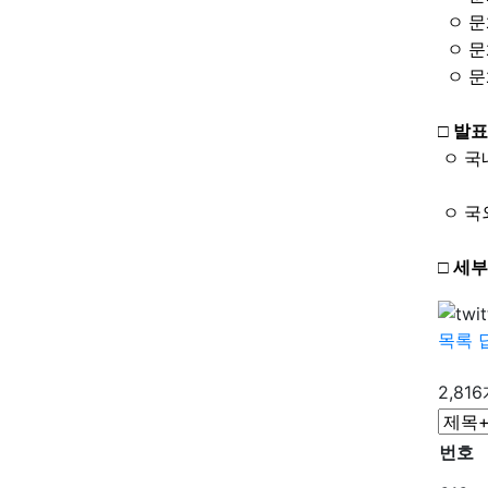
ㅇ 
ㅇ 문
ㅇ 문
□ 발
ㅇ 국
발굴
ㅇ 국
□ 세
목록
2,81
번호