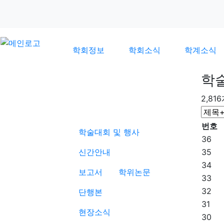
학회정보
학회소식
학계소식
학
2,81
학계소식
번호
학술대회 및 행사
36
신간안내
35
34
보고서
학위논문
33
32
단행본
31
현장소식
30