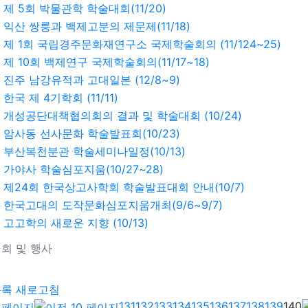
제 5회 박물관학 학술대회(11/20)
익산 쌍릉과 백제고분의 제문제(11/18)
제 1회 국립경주문화재연구소 국제학술회의 (11/124~25)
제 10회 백제연구 국제학술회의(11/17~18)
진주 남강유적과 고대일본 (12/8~9)
한국 제 4기학회 (11/11)
개성공단대책협의회의 결과 및 학술대회 (10/24)
암사동 선사문화 학술발표회(10/23)
부산복천분관 학술세미나일정(10/13)
가야사 학술심포지움(10/27~28)
제24회 한국상고사학회 학술발표대회 안내(10/7)
한국고대의 도작문화심포지움개최(9/6~9/7)
고고학의 새로운 지향 (10/13)
회 및 행사
기
목록
새로고침
131
132
133
134
135
136
137
138
139
140