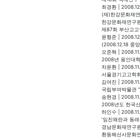
최경환
|
2008.12
(재)한강문화재연
한강문화재연구
제87회 부산고고
윤형준
|
2008.12
(2008.12.1
오준혁
|
2008.11
2008년 용인대
차윤환
|
2008.11
서울경기고고학회
김여진
|
2008.11
국립부여박물관 
송현경
|
2008.11
2008년도 한
하인수
|
2008.11
'임진왜란과 동래
경남문화재연구
환동해선사문화연