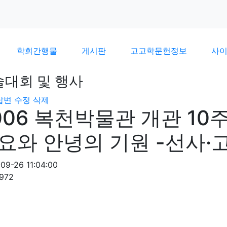
학회간행물
게시판
고고학문헌정보
사
술대회 및 행사
답변
수정
삭제
006 복천박물관 개관 1
요와 안녕의 기원 -선사·
09-26 11:04:00
972