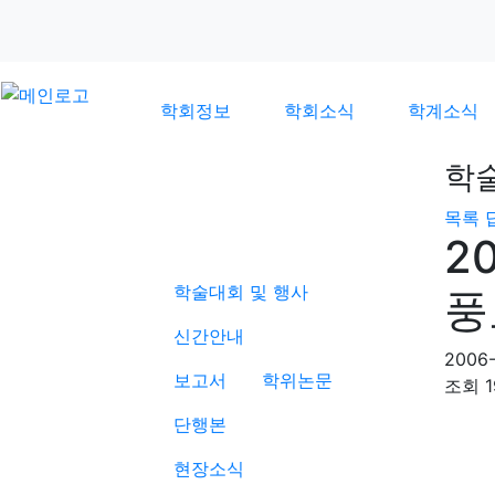
학회정보
학회소식
학계소식
학
목록
학계소식
2
학술대회 및 행사
풍
신간안내
2006-
보고서
학위논문
조회
1
단행본
현장소식