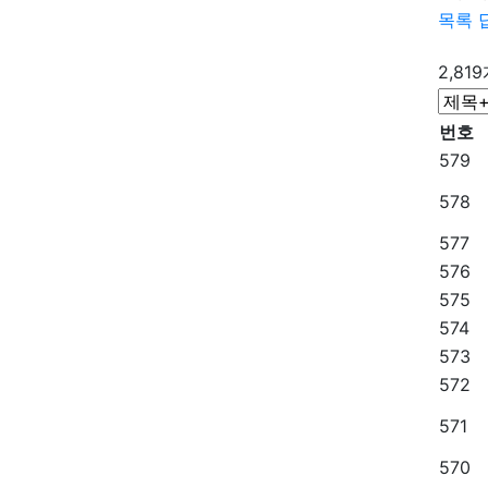
목록
2,81
번호
579
578
577
576
575
574
573
572
571
570