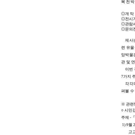
복천박
◎개 막 
◎전시기간
◎관람시간
◎문의전화
제사는
련 유
앙박물관
관 및 
이번 
7가지 
각각의
펴볼 수
※ 관련
○ 시민
주제 -
『
1) 9월
고고