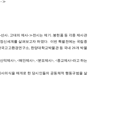
-≫
-선사․고대의 제사-≫전시는 제기․봉헌품 등 각종 제사관
 정신세계를 살펴보고자 하였다. 이번 특별전에는
국립중
한국고고환경연구소, 한양대학교박물관 등 국
내 26개 박물
 <산악제사>, <해안제사>, <분묘제사>, <종교제사>라고 하는
 제사의식을 매개로 한 당시인들의 공동체적 행동규범을 살