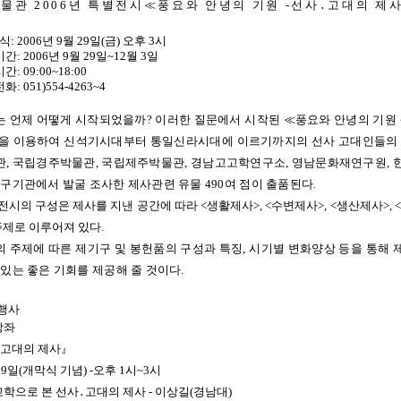
물관 2006년 특별전시≪풍요와 안녕의 기원 -선사․고대의 제사
식: 2006년 9월 29일(금) 오후 3시
: 2006년 9월 29일~12월 3일
: 09:00~18:00
: 051)554-4263~4
 언제 어떻게 시작되었을까? 이러한 질문에서 시작된 ≪풍요와 안녕의 기원 
물을 이용하여 신석기시대부터 통일신라시대에 이르기까지의 선사 고대인들의
, 국립경주박물관, 국립제주박물관, 경남고고학연구소, 영남문화재연구원, 
연구기관에서 발굴 조사한 제사관련 유물 490여 점이 출품된다.
전시의 구성은 제사를 지낸 공간에 따라 <
생활제사>, <수변제사>, <생산제사>,
주제로 이루어져 있다.
 주제에 따른 제기구 및 봉헌품의 구성과 특징, 시기별 변화양상 등을 통해
 있는 좋은 기회를 제공해 줄 것이다.
행사
강좌
고대의 제사』
 29일(개막식 기념) -오후 1시~3시
학으로 본 선사․고대의 제사 - 이상길(경남대)