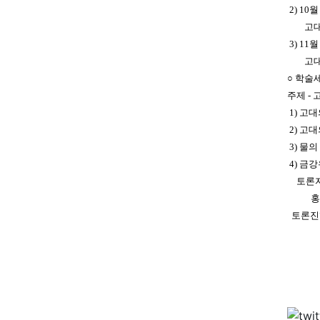
2) 10
고대
3) 11
고대
○ 학술
주제 - 
1) 고
2) 고
3) 물
4) 금
토론자
홍보식
토론진행