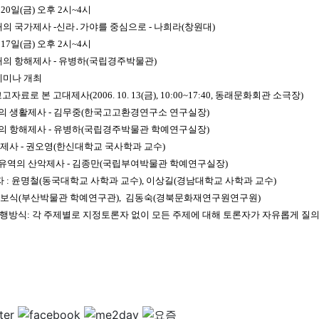
월 20일(금) 오후 2시~4시
의 국가제사 -신라․가야를 중심으로 - 나희라(창원대)
월 17일(금) 오후 2시~4시
의 항해제사 - 유병하(국립경주박물관)
세미나 개최
고고자료로 본 고대제사(2006. 10. 13(금), 10:00~17:40, 동래문화회관 소극장)
대의 생활제사 - 김무중(한국고고환경연구소 연구실장)
대의 항해제사 - 유병하(국립경주박물관 학예연구실장)
의 제사 - 권오영(한신대학교 국사학과 교수)
강유역의 산악제사 - 김종만(국립부여박물관 학예연구실장)
 : 윤명철(동국대학교 사학과 교수), 이상길(경남대학교 사학과 교수)
(부산박물관 학예연구관), 김동숙(경북문화재연구원연구원)
방식: 각 주제별로 지정토론자 없이 모든 주제에 대해 토론자가 자유롭게 질