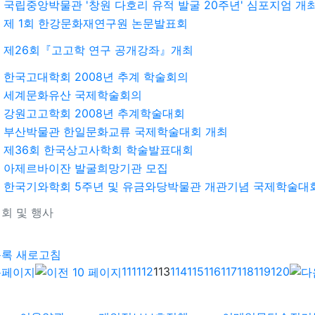
국립중앙박물관 '창원 다호리 유적 발굴 20주년' 심포지엄 개
제 1회 한강문화재연구원 논문발표회
제26회『고고학 연구 공개강좌』개최
한국고대학회 2008년 추계 학술회의
세계문화유산 국제학술회의
강원고고학회 2008년 추계학술대회
부산박물관 한일문화교류 국제학술대회 개최
제36회 한국상고사학회 학술발표대회
아제르바이잔 발굴희망기관 모집
한국기와학회 5주년 및 유금와당박물관 개관기념 국제학술대
회 및 행사
기
목록
새로고침
111
112
113
114
115
116
117
118
119
120