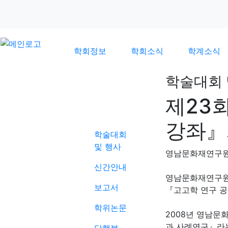
학회정보
학회소식
학계소식
학술대회 
제23
학계소식
강좌』
학술대회
및 행사
영남문화재연구
신간안내
영남문화재연구
보고서
『고고학 연구 공
학위논문
2008년 영남문
과 사례연구』라는